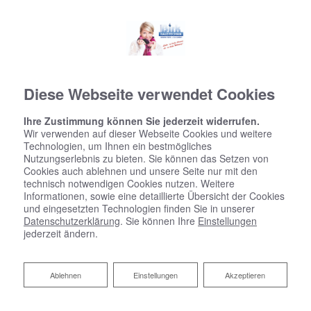
Diese Webseite verwendet Cookies
Ihre Zustimmung können Sie jederzeit widerrufen.
Wir verwenden auf dieser Webseite Cookies und weitere
Technologien, um Ihnen ein bestmögliches
Nutzungserlebnis zu bieten. Sie können das Setzen von
Cookies auch ablehnen und unsere Seite nur mit den
technisch notwendigen Cookies nutzen. Weitere
Informationen, sowie eine detaillierte Übersicht der Cookies
und eingesetzten Technologien finden Sie in unserer
Datenschutzerklärung
. Sie können Ihre
Einstellungen
jederzeit ändern.
Startseite
»
Bad
»
Badinspiration & Musterbäder
»
Luxus-Bad 15,9 ㎡
Ablehnen
Ablehnen
Einstellungen
Akzeptieren