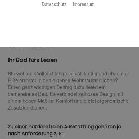
Datenschutz
Impressum
Barrierefreies Bad von Birk Walter
& Co GmbH
Ihr Bad fürs Leben
Sie wollen möglichst lange selbstständig und ohne die
Hilfe anderer in den eigenen Wohnräumen leben?
Einen ganz wichtigen Beitrag dazu liefert ein
barrierefreies Bad. Es verbindet zeitloses Design mit
einem hohen Maß an Komfort und bietet ergonomische
Zusatzfunktionen.
Zu einer barrierefreien Ausstattung gehören je
nach Anforderung z. B.: