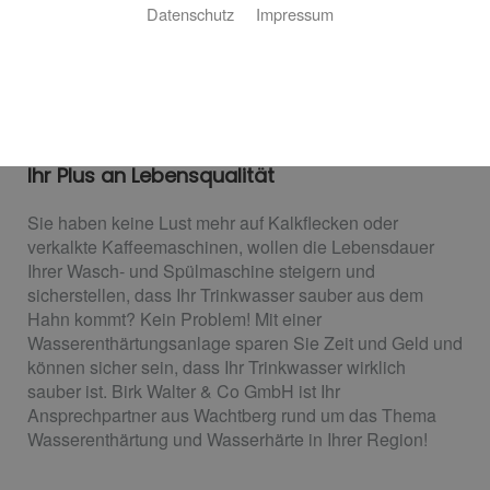
Datenschutz
Impressum
Wasserentkalkung
Ihr Plus an Lebensqualität
Sie haben keine Lust mehr auf Kalkflecken oder
verkalkte Kaffeemaschinen, wollen die Lebensdauer
Ihrer Wasch- und Spülmaschine steigern und
sicherstellen, dass Ihr Trinkwasser sauber aus dem
Hahn kommt? Kein Problem! Mit einer
Wasserenthärtungsanlage sparen Sie Zeit und Geld und
können sicher sein, dass Ihr Trinkwasser wirklich
sauber ist. Birk Walter & Co GmbH ist Ihr
Ansprechpartner aus Wachtberg rund um das Thema
Wasserenthärtung und Wasserhärte in Ihrer Region!